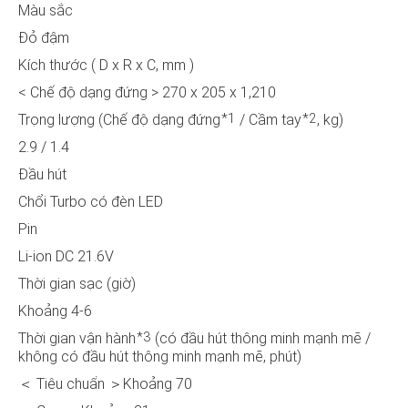
Màu sắc
Đỏ đậm
Kích thước ( D x R x C, mm )
< Chế độ dạng đứng > 270 x 205 x 1,210
*1
*2
Trọng lượng (Chế độ dạng đứng
/ Cầm tay
, kg)
2.9 / 1.4
Đầu hút
Chổi Turbo có đèn LED
Pin
Li-ion DC 21.6V
Thời gian sạc (giờ)
Khoảng 4-6
*3
Thời gian vận hành
(có đầu hút thông minh mạnh mẽ /
không có đầu hút thông minh mạnh mẽ, phút)
＜ Tiêu chuẩn ＞Khoảng 70