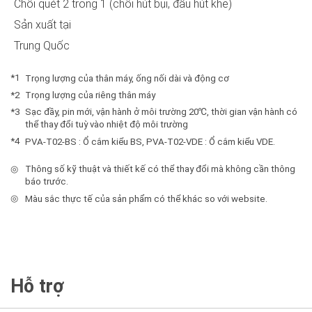
Chổi quét 2 trong 1 (chổi hút bụi, đầu hút khe)
Sản xuất tại
Trung Quốc
*1
Trọng lượng của thân máy, ống nối dài và động cơ
*2
Trọng lượng của riêng thân máy
*3
Sạc đầy, pin mới, vận hành ở môi trường 20℃, thời gian vận hành có
thể thay đổi tuỳ vào nhiệt độ môi trường
*4
PVA-T02-BS : Ổ cắm kiểu BS, PVA-T02-VDE : Ổ cắm kiểu VDE.
◎
Thông số kỹ thuật và thiết kế có thể thay đổi mà không cần thông
báo trước.
◎
Màu sắc thực tế của sản phẩm có thể khác so với website.
Hỗ trợ