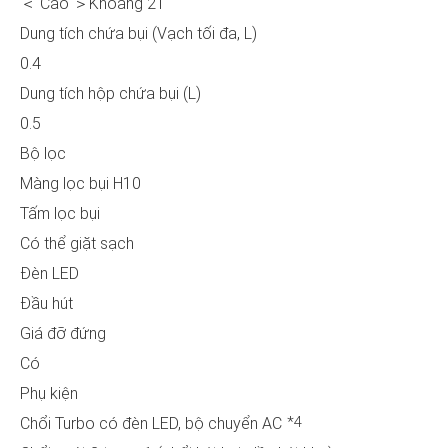
＜ Cao ＞Khoảng 21
Dung tích chứa bụi (Vạch tối đa, L)
0.4
Dung tích hộp chứa bụi (L)
0.5
Bộ lọc
Màng lọc bụi H10
Tấm lọc bụi
Có thể giặt sạch
Đèn LED
Đầu hút
Giá đỡ đứng
Có
Phụ kiện
*4
Chổi Turbo có đèn LED, bộ chuyển AC