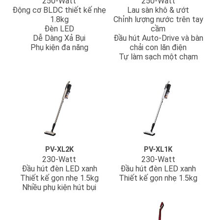
250-Watt
250-Watt
Động cơ BLDC thiết kế nhẹ
Lau sàn khô & ướt
1.8kg
Chỉnh lượng nước trên tay
Đèn LED
cầm
Dễ Dàng Xả Bụi
Đầu hút Auto-Drive và bàn
Phụ kiện đa năng
chải con lăn điện
Tự làm sạch một chạm
PV-XL2K
PV-XL1K
230-Watt
230-Watt
Đầu hút đèn LED xanh
Đầu hút đèn LED xanh
Thiết kế gọn nhẹ 1.5kg
Thiết kế gọn nhẹ 1.5kg
Nhiều phụ kiện hút bụi