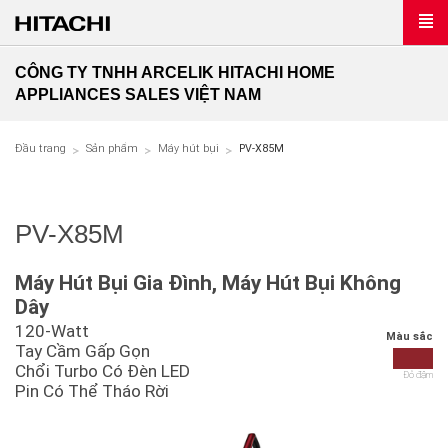
CÔNG TY TNHH ARCELIK HITACHI HOME
APPLIANCES SALES VIỆT NAM
Đầu trang
Sản phẩm
Máy hút bụi
PV-X85M
PV-X85M
Máy Hút Bụi Gia Đình, Máy Hút Bụi Không
Dây
120-Watt
Màu sắc
Tay Cầm Gấp Gọn
Chổi Turbo Có Đèn LED
Đỏ đậm
Pin Có Thể Tháo Rời