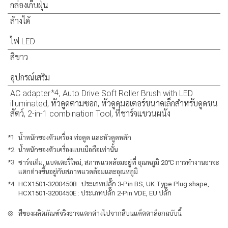
กล่องเก็บฝุ่น
ล้างได้
ไฟ LED
สีขาว
อุปกรณ์เสริม
*4
AC adapter
, Auto Drive Soft Roller Brush with LED
illuminated, หัวดูดตามซอก, หัวดูดมอเตอร์ขนาดเล็กสำหรับดูดขน
สัตว์, 2-in-1 combination Tool, ที่ชาร์จแขวนผนัง
*1
น้ำหนักของตัวเครื่อง ท่อดูด และหัวดูดหลัก
*2
น้ำหนักของตัวเครื่องแบบมือถือเท่านั้น
*3
ชาร์จเต็ม, แบตเตอรี่ใหม่, สภาพแวดล้อมอยู่ที่ อุณหภูมิ 20℃ การทำงานอาจะ
แตกต่างขึ้นอยู่กับสภาพแวดล้อมและอุณหภูมิ
*4
HCX1501-3200450B : ประเภทปลั๊ก 3-Pin BS, UK Type Plug shape,
HCX1501-3200450E : ประเภทปลั๊ก 2-Pin VDE, EU ปลั๊ก
◎
สีของผลิตภัณฑ์จริงอาจแตกต่างไปจากสีบนแค็ตตาล็อกฉบับนี้