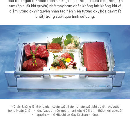
cấu trúc ngăn trữ hoàn toàn kín khí, chịu được áp suất ở ngưỡng 0,8
atm (áp suất khí quyển) nhờ máy bơm chân không hút không khí và
giảm lượng oxy (nguyên nhân tạo nên hiện tượng oxy hóa gây mất
chất) trong suốt quá trình sử dụng.
*
Chân không là không gian có áp suất thấp hơn áp suất khí quyển. Áp suất
trong Ngăn Chân Không Vacuum Compartment xấp xỉ 0,8 atm, thấp hơn áp suất
khí quyển, vì thế Hitachi coi đây là chân không.