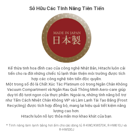
Sở Hữu Các Tính Năng Tiên Tiến
Kế thừa tinh hoa đỉnh cao của công nghệ Nhật Bản, Hitachi luôn cải
tiến cho ra đời những chiếc tủ lạnh thân thiện môi trường được tích
hợp các công nghệ tiên tiến độc quyền.
Một trong số đó là Chất Xúc Tác Platinum có trong Ngăn Chân Không
Vacuum Compartment và Ngăn Rau Quả Thông Minh Aero-care giúp
duy trì độ tươi ngon của thực phẩm. Ngoài ra, những tính năng bổ trợ
như Tấm Cách Nhiệt Chân Không VIP và Làm Lạnh Tái Tạo Băng (Frost
Recycling) được tích hợp đồng bộ, mang lại hiệu quả tiết kiệm năng
lượng cao hơn.
Hitachi luôn nỗ lực thỏa mãn mọi khao khát của bạn.
*
Tính năng làm lạnh bằng hơi ẩm cho các dòng tủ R-KWC/KW570K, R-HW610J và
R-HW530J